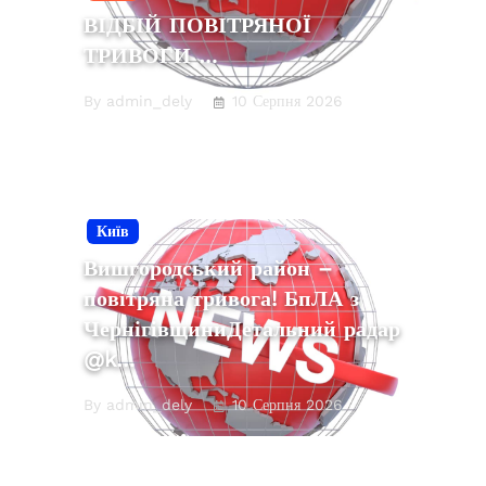
ВІДБІЙ ПОВІТРЯНОЇ
ТРИВОГИ …
By admin_dely
10 Серпня 2026
Київ
Вишгородський район –
повітряна тривога! БпЛА з
ЧернігівщиниДетальний радар
@k…
By admin_dely
10 Серпня 2026