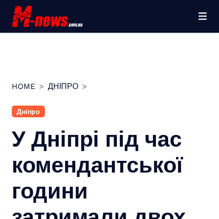
Перейти
до
вмісту
HOME
ДНІПРО
Дніпро
У Дніпрі під час
комендантської
години
затримали двох