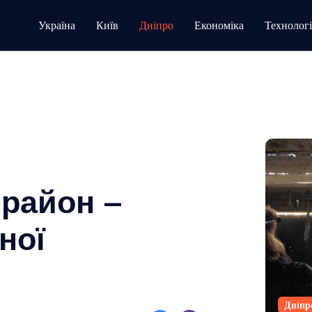
Україна
Київ
Дніпро
Економіка
Технологі
 район –
ної
Дніпр