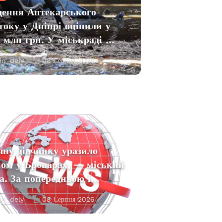
ення Аптекарського
току у Дніпрі оцінили у
 млн грн. У міськраді …
in_dely
08 Серпня 2026
чну дівчинку уразило
мом у Броварах, — міський
а. За попередньою і…
in_dely
08 Серпня 2026