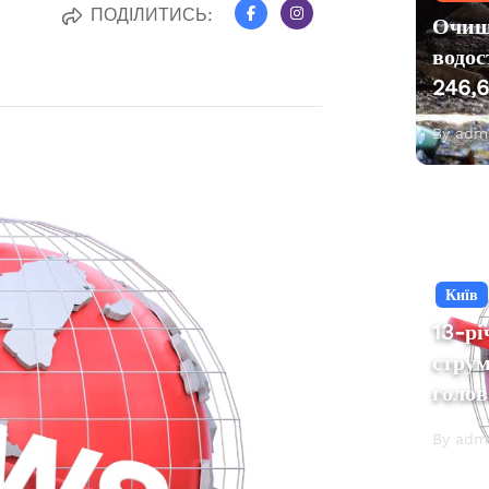
ПОДІЛИТИСЬ:
Очищ
водос
246,6
By adm
Київ
13-рі
стру
голов
By adm