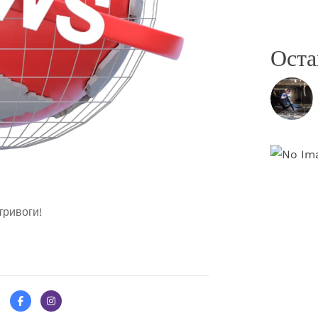
Оста
тривоги!