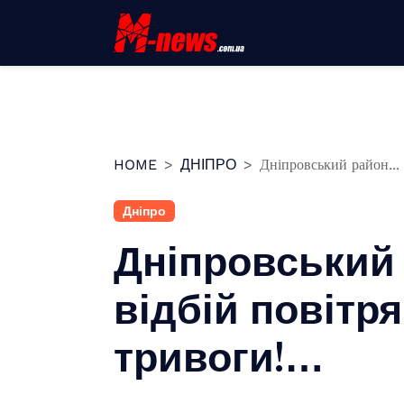
Перейти
до
вмісту
HOME
ДНІПРО
Дніпровський район...
Дніпро
Дніпровський
відбій повітря
тривоги!…