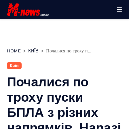
Перейти
до
вмісту
HOME
КИЇВ
Почалися по троху п...
Київ
Почалися по
троху пуски
БПЛА з різних
напрямків. Наразі