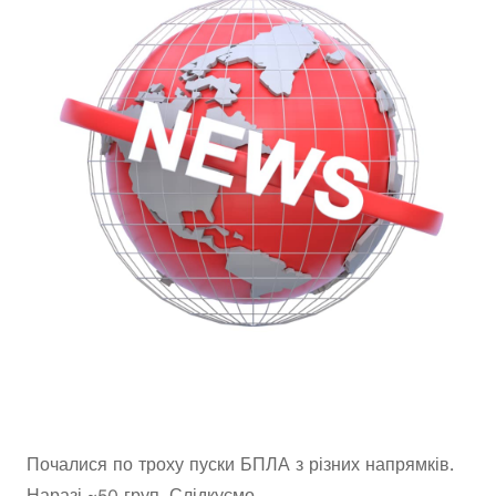
Почалися по троху пуски БПЛА з різних напрямків.
Наразі ~50 груп. Слідкуємо…