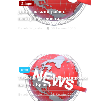
Дніпро
Дніпровський район –
повітряна тривога!…
By admin_dely
08 Серпня 2026
Київ
Табун із ~10 шахедів ланцюгом
на р-н. Бровари…
By admin_dely
08 Серпня 2026