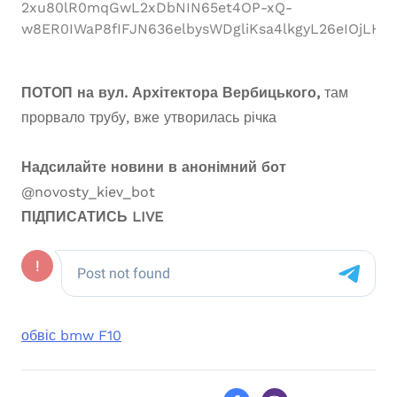
2xu80lR0mqGwL2xDbNIN65et4OP-xQ-
w8ER0IWaP8fIFJN636elbysWDgliKsa4lkgyL26eIOjLH
ПОТОП на вул. Архітектора Вербицького,
там
прорвало трубу, вже утворилась річка
Надсилайте новини в анонімний бот
@novosty_kiev_bot
ПІДПИСАТИСЬ
LIVE
обвіс bmw F10