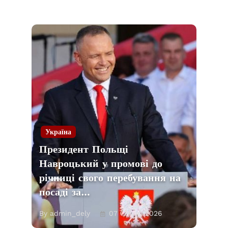
Україна
Президент Польщі
Навроцький у промові до
річниці свого перебування на
посаді за…
By admin_dely
07 Серпня 2026