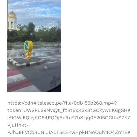
https://cdn4.telesco.pe/file/0db155b268.mp4?
token=JWSPu39Nvxyt_fzBt6xK3xBtGCZywLK6gSHKVe
e9GWjFQcyKOS4PQOjAcRuY7hSzjq0F205OCUbSZKAbk
VjuHnkt-
PJhJ8FVCbBUGlJIAuT5EEKwHpkHNoOuh1IO4Zm1EKep