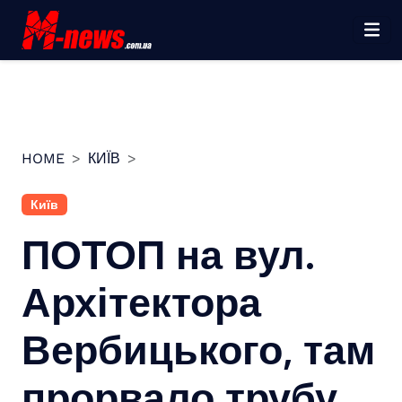
Перейти
до
вмісту
HOME
КИЇВ
Київ
ПОТОП на вул.
Архітектора
Вербицького, там
прорвало трубу,