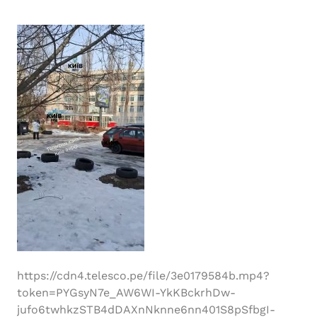
https://cdn4.telesco.pe/file/3e0179584b.mp4?
token=PYGsyN7e_AW6WI-YkKBckrhDw-
jufo6twhkzSTB4dDAXnNknne6nn401S8pSfbgI-