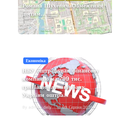
Романа ШухевичаОбмеження
діятим…
By admin_dely
09 Серпня 2026
Економіка
НБУ оштрафував фінансову
компанію на 799 тис.
грнНаціональний банк
України оштра…
By admin_dely
09 Серпня 2026