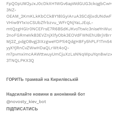
FpQOpUM2yJxJ0cDkXH1WGv6apWdGUG3ckqgbCwH_26
3NZ-
OEAM_2KmKLkKbCCk8Y18lGyIAruA3SCdjlxdUNdwFtD
VHiw9Y1xIoCSUbZfrbzvu_WFrQNjYaLJEqL-
mtQzgHGlr0NCEFrsE7R6BSdKJKvoTtwic3niseYnWuoC
2noFGRmeVkB3EVZnjXlfyObk3EOVdFWNEhUBrjV8rrBs
Mj2Z_pdgOBvgj3IXzgweYDP1l4QdgH8Fy5hPLF1Tm540N
yyXYjRnCvZWwHDaQLrWt4oQ-
m7pvmximcAAWttwuyUmCjuXzLsNNqWpuYqn8wIzxN96
3TNQLPKX3Q
ГОРИТЬ трамвай на Кирилівській
Надсилайте новини в анонімний бот
@novosty_kiev_bot
ПІДПИСАТИСЬ