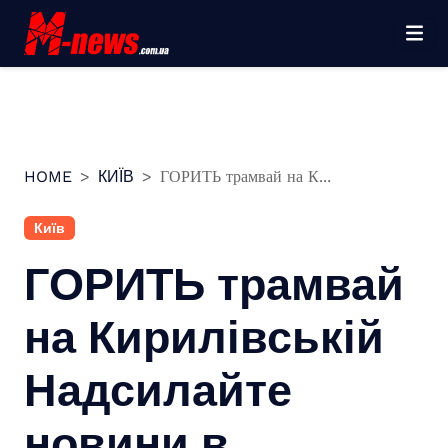
Перейти
до
вмісту
HOME
КИЇВ
ГОРИТЬ трамвай на К...
Київ
ГОРИТЬ трамвай
на Кирилівськійㅤ
Надсилайте
новини в