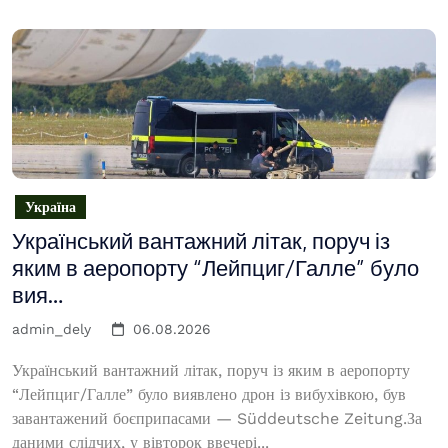
Україна
Український вантажний літак, поруч із
яким в аеропорту “Лейпциг/Галле” було
вия…
admin_dely
06.08.2026
Український вантажний літак, поруч із яким в аеропорту
“Лейпциг/Галле” було виявлено дрон із вибухівкою, був
завантажений боєприпасами — Süddeutsche Zeitung.За
даними слідчих, у вівторок ввечері...