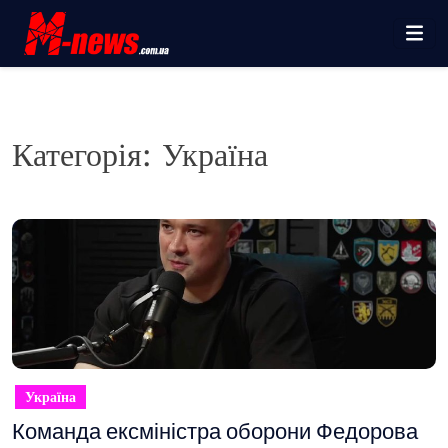
Перейти
до
вмісту
Категорія:
Україна
Україна
Команда ексміністра оборони Федорова