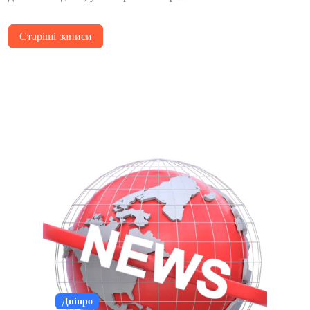
Навігація
Старіші записи
за
записами
Дніпро