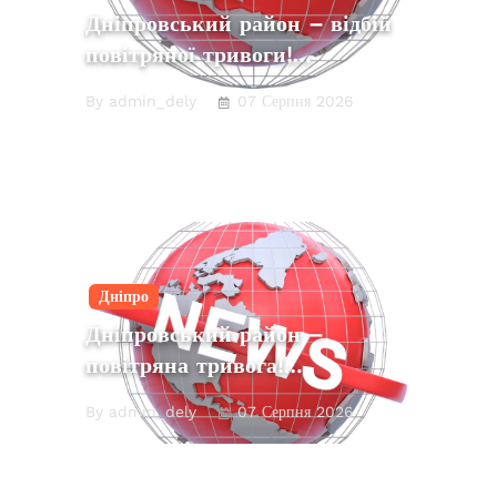
Дніпровський район – відбій
повітряної тривоги!…
By admin_dely
07 Серпня 2026
Дніпро
Дніпровський район –
повітряна тривога!…
By admin_dely
07 Серпня 2026