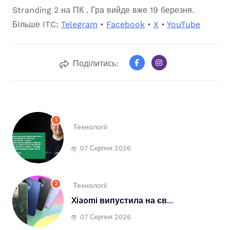
Stranding 2 на ПК . Гра вийде вже 19 березня.
Більше ITC:
Telegram
•
Facebook
•
X
•
YouTube
Поділитись:
1
Технології
07 Серпня 2026
2
Технології
Xiaomi випустила на єв...
07 Серпня 2026