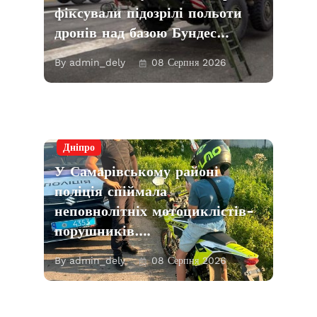
фіксували підозрілі польоти
дронів над базою Бундес…
By admin_dely
08 Серпня 2026
Дніпро
У Самарівському районі
поліція спіймала
неповнолітніх мотоциклістів-
порушників….
By admin_dely
08 Серпня 2026