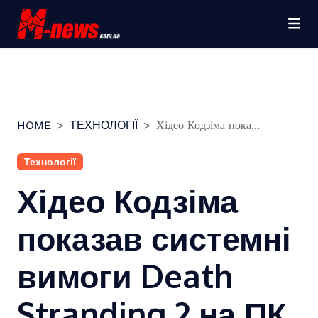
Перейти
до
вмісту
HOME
ТЕХНОЛОГІЇ
Хідео Кодзіма пока...
Технології
Хідео Кодзіма
показав системні
вимоги Death
Stranding 2 на ПК