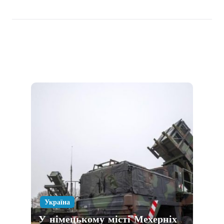
Україна
У німецькому місті Мехерніх