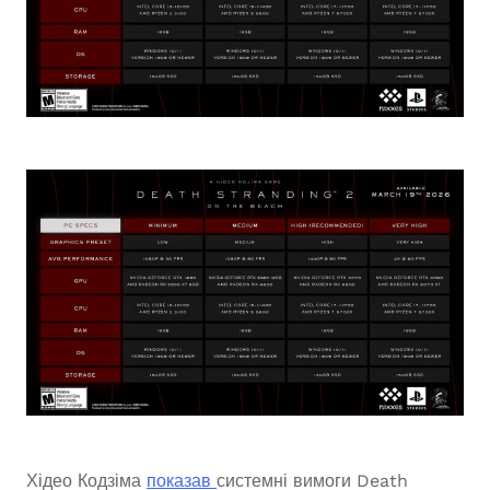
Хідео Кодзіма
показав
системні вимоги Death