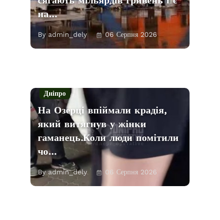
на…
By admin_dely
06 Серпня 2026
Дніпро
На Озерці впіймали крадія,
який витягнув у жінки
гаманець.Коли люди помітили
чо…
By admin_dely
06 Серпня 2026