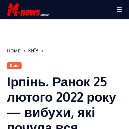
Перейти
до
вмісту
HOME
КИЇВ
Київ
Ірпінь. Ранок 25
лютого 2022 року
— вибухи, які
почула вся