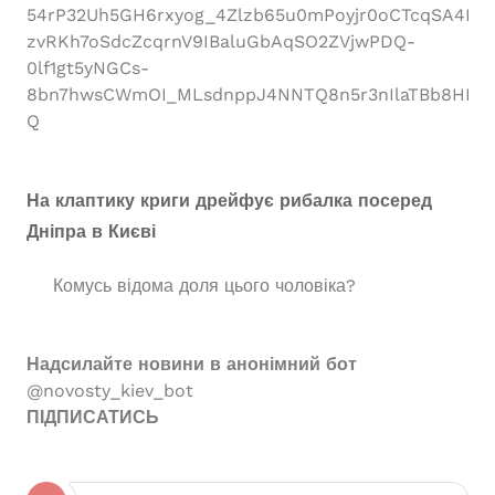
54rP32Uh5GH6rxyog_4Zlzb65u0mPoyjr0oCTcqSA4DK
zvRKh7oSdcZcqrnV9IBaluGbAqSO2ZVjwPDQ-
0lf1gt5yNGCs-
8bn7hwsCWmOI_MLsdnppJ4NNTQ8n5r3nIlaTBb8HHOIM
Q
На клаптику криги дрейфує рибалка посеред
Дніпра в Києві
Комусь відома доля цього чоловіка?
Надсилайте новини в анонімний бот
@novosty_kiev_bot
ПІДПИСАТИСЬ