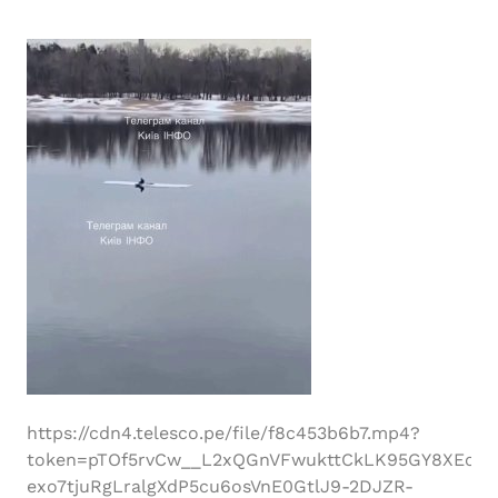
https://cdn4.telesco.pe/file/f8c453b6b7.mp4?
token=pTOf5rvCw__L2xQGnVFwukttCkLK95GY8XEc-
exo7tjuRgLralgXdP5cu6osVnE0GtlJ9-2DJZR-