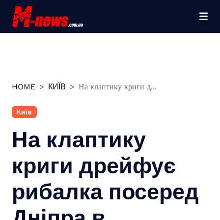
Перейти
до
вмісту
HOME
КИЇВ
На клаптику криги д...
Київ
На клаптику
криги дрейфує
рибалка посеред
Дніпра в