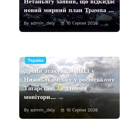
Нетаньягу заявив, що відкидає
новий мирний план Трампа …
By admin_dely
10 Серпня 2026
Україна
Дрони атакували НПЗ у
Нижньокамську у російському
Татарстані.За даними
монітори…
By admin_dely
10 Серпня 2026