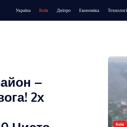
Україна
Київ
Дніпро
Економіка
Технологі
район –
ога! 2х
0 Чисто. …
Київ