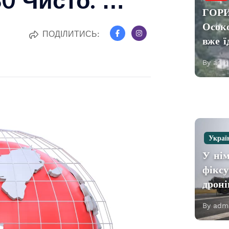
ГОРИ
Осок
ПОДІЛИТИСЬ:
вже 
By adm
Украї
У нім
фіксу
дроні
By adm