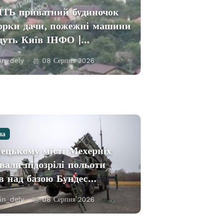
ТЬ приватний будиночок
орки дачи, пожежні машини
їдуть Київ ІНФО |…
in_dely
08 Серпня 2026
на
ецькому місті Мехерніх
вали підозрілі польоти
в над базою Бундес…
in_dely
08 Серпня 2026