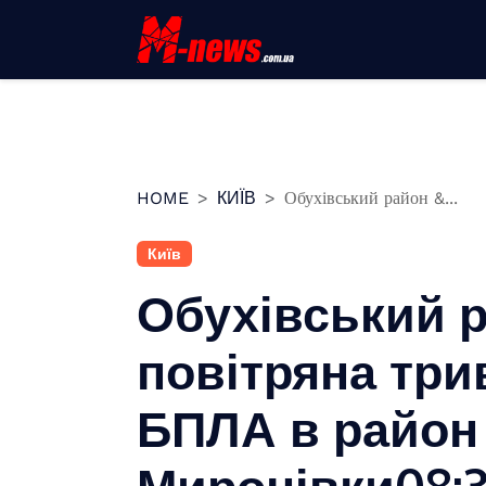
Перейти
до
вмісту
HOME
КИЇВ
Обухівський район &...
Київ
Обухівський 
повітряна трив
БПЛА в район
Миронівки08:3