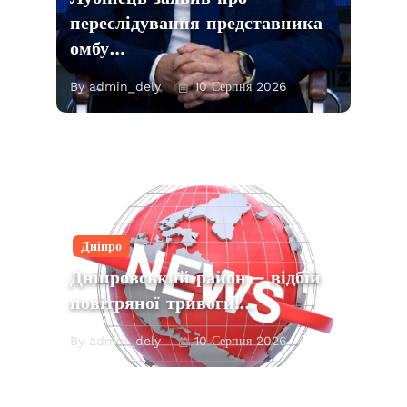
переслідування представника
омбу…
By admin_dely
10 Серпня 2026
Дніпро
Дніпровський район – відбій
повітряної тривоги!…
By admin_dely
10 Серпня 2026