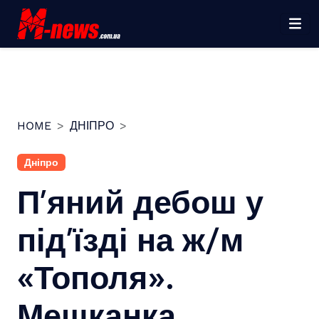
Перейти
до
вмісту
HOME
ДНІПРО
Дніпро
П’яний дебош у
під’їзді на ж/м
«Тополя».
Мешканка