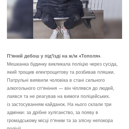
П’яний дебош у під’їзді на ж/м «Тополя»
.
Мешканка будинку викликала поліцію через сусіда,
який трощив електрощитову та розбивав пляшки.
Патрульні виявили чоловіка в стані сильного
алкогольного сп’яніння — він чіплявся до людей,
лаявся та не реагував на вимоги поліцейських.
із застосуванням кайданок. На нього склали три
адмінки: за дрібне хуліганство, за появу в
громадському місці п’яним та за злісну непокора
поліції.