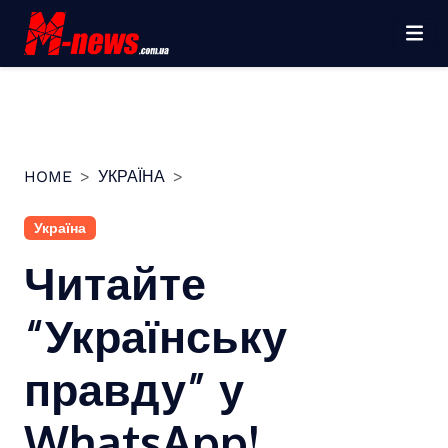
Перейти
до
вмісту
HOME
УКРАЇНА
Україна
Читайте
“Українську
правду” у
WhatsApp!