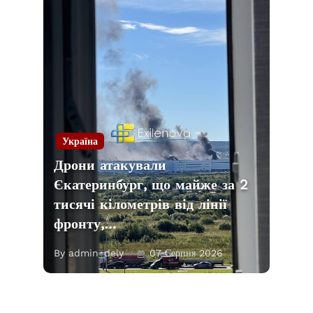
Україна
Дрони атакували
Єкатеринбург, що майже за 2
тисячі кілометрів від лінії
фронту,…
By admin_dely
07 Серпня 2026