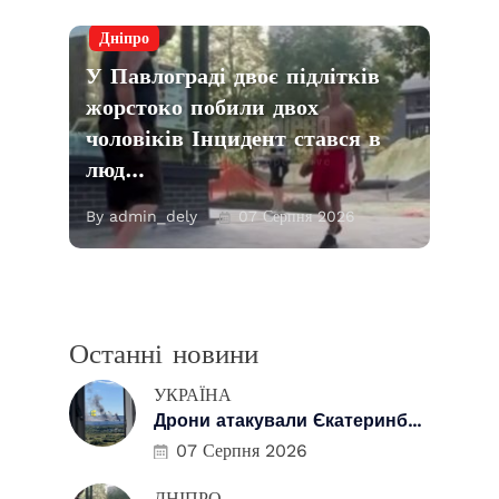
Дніпро
У Павлограді двоє підлітків
жорстоко побили двох
чоловіків Інцидент стався в
люд…
By admin_dely
07 Серпня 2026
Останні новини
УКРАЇНА
Дрони атакували Єкатеринб...
07 Серпня 2026
ДНІПРО