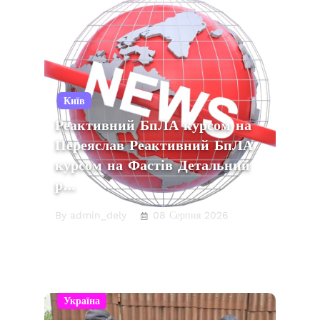
Київ
Реактивний БпЛА курсом на
Переяслав Реактивний БпЛА
курсом на Фастів Детальний
р…
By admin_dely
08 Серпня 2026
Україна