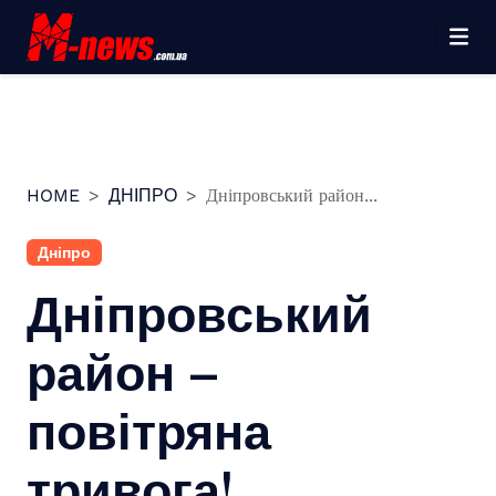
Перейти
до
вмісту
HOME
ДНІПРО
Дніпровський район...
Дніпро
Дніпровський
район –
повітряна
тривога!…