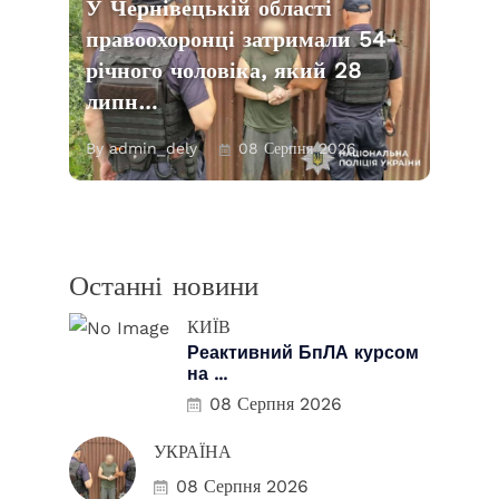
У Чернівецькій області
правоохоронці затримали 54-
річного чоловіка, який 28
липн…
By admin_dely
08 Серпня 2026
Останні новини
КИЇВ
Реактивний БпЛА курсом
на ...
08 Серпня 2026
УКРАЇНА
08 Серпня 2026