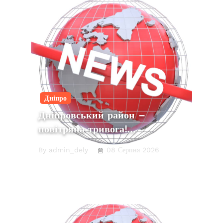
Дніпро
Дніпровський район –
повітряна тривога!…
By admin_dely
08 Серпня 2026