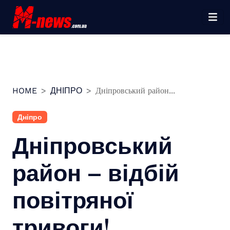
Перейти
до
вмісту
HOME
ДНІПРО
Дніпровський район...
Дніпро
Дніпровський
район – відбій
повітряної
тривоги!…