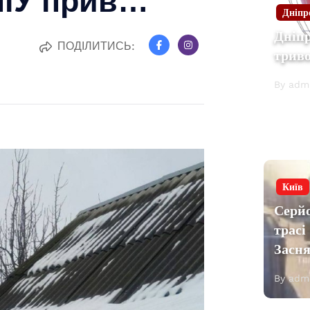
Дніпр
Дніп
ПОДІЛИТИСЬ:
трив
By adm
Київ
Серй
трасі
Засн
By adm