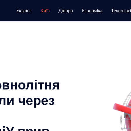
Україна
Київ
Дніпро
Економіка
Технологі
овнолітня
ли через
ніУ прив…