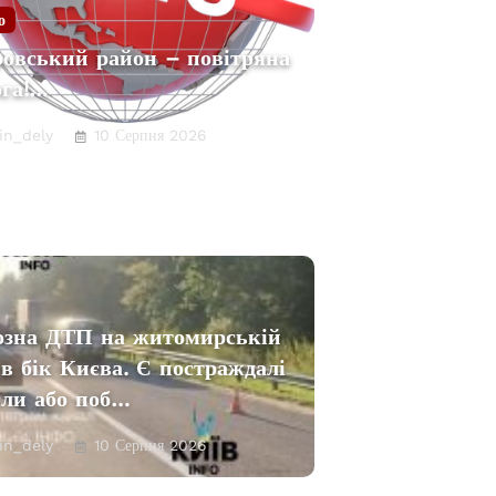
о
ровський район – повітряна
ога!…
in_dely
10 Серпня 2026
озна ДТП на житомирській
 в бік Києва. Є постраждаліㅤ
яли або поб…
in_dely
10 Серпня 2026