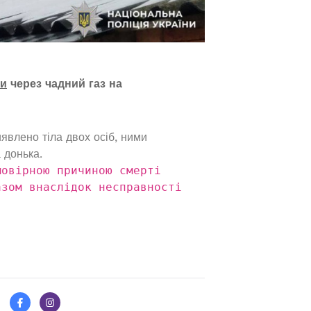
ли
через чадний газ на
иявлено тіла двох осіб, ними
 донька.
мовірною причиною смерті
азом внаслідок несправності