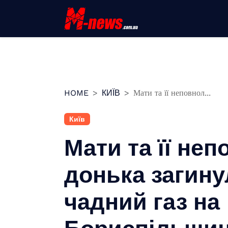
Перейти
до
вмісту
HOME
КИЇВ
Мати та її неповнол...
Київ
Мати та її неп
донька загину
чадний газ на
Бориспільщи