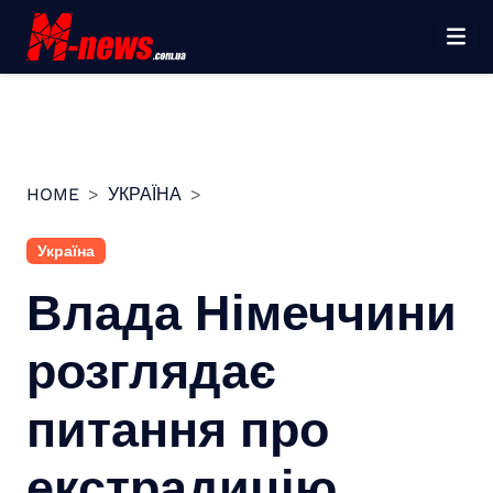
Перейти
до
вмісту
HOME
УКРАЇНА
Україна
Влада Німеччини
розглядає
питання про
екстрадицію