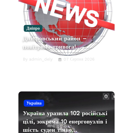
Дніпро
Дніпровський район –
повітряна тривога!…
By admin_dely
07 Серпня 2026
Україна
Україна уразила 102 російські
цілі, зокрема 10 енерговузлів і
шість суден тіньо…