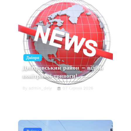
Дніпро
Дніпровський район – відбій
повітряної тривоги!…
By admin_dely
07 Серпня 2026