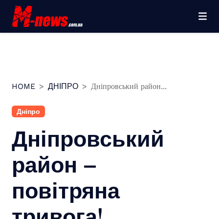
Перейти
до
вмісту
HOME
ДНІПРО
Дніпровський район...
Дніпро
Дніпровський
район –
повітряна
тривога!…