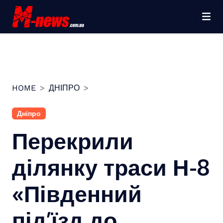
Перейти
до
вмісту
HOME
ДНІПРО
Дніпро
Перекрили
ділянку траси Н-8
«Південний
під’їзд до