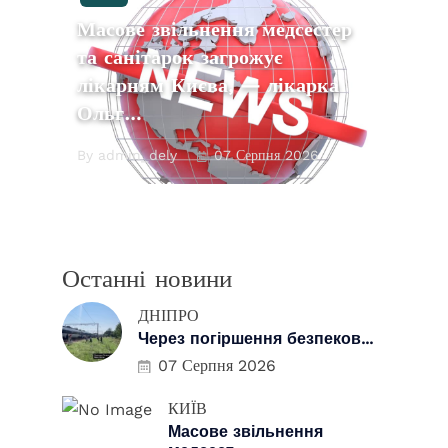
Масове звільнення медсестер
та санітарок загрожує
лікарням Києва, — лікарка
Ольг…
By admin_dely
07 Серпня 2026
Останні новини
ДНІПРО
Через погіршення безпеков...
07 Серпня 2026
КИЇВ
Масове звільнення