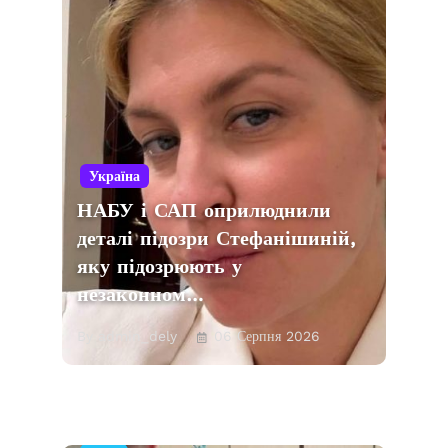
Україна
НАБУ і САП оприлюднили
деталі підозри Стефанішиній,
яку підозрюють у
незаконном…
By admin_dely
06 Серпня 2026