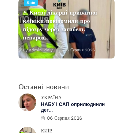
Київ
У Києві лікарці приватної
клініки повідомили про
підозру через загибель
ненарод…
By admin_dely
06 Серпня 2026
Останні новини
УКРАЇНА
НАБУ і САП оприлюднили
дет...
06 Серпня 2026
КИЇВ