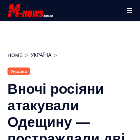
Перейти
до
вмісту
HOME
УКРАЇНА
Україна
Вночі росіяни
атакували
Одещину —
постраждали дві