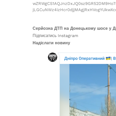
wZRWgCS1AQJnzDxJQ0sz9GR52DM9Ho7m
jLGCuNWz4izHcr0djjMAgjRxHVogYUkwX
Серйозна ДТП на Донецькому шосе у Д
Підписатись
Instagram
Надіслати новину