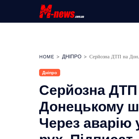
Перейти
до
вмісту
HOME
ДНІПРО
Серйозна ДТП на Дон.
Дніпро
Серйозна ДТП
Донецькому шо
Через аварію
рух. Підписа