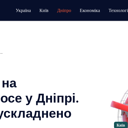
Україна
Київ
Дніпро
Економіка
Технологі
..
 на
се у Дніпрі.
 ускладнено
т…
Київ