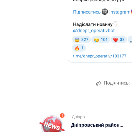
Поділитись:
1
Дніпро
Дніпровський район...