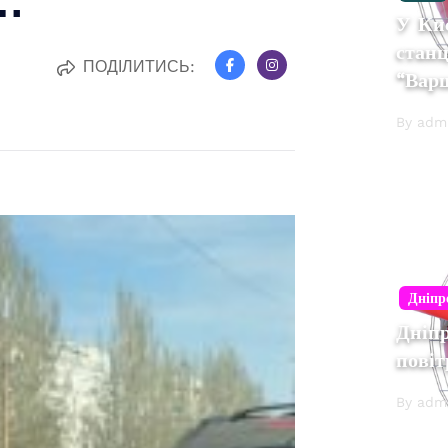
У Киє
станц
ПОДІЛИТИСЬ:
“Вар
By adm
Дніпр
Дніпр
повіт
By adm