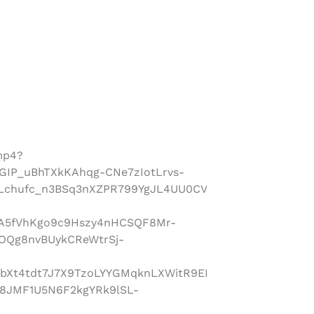
.mp4?
GIP_uBhTXkKAhqg-CNe7zIotLrvs-
kLchufc_n3BSq3nXZPR799YgJL4UU0CVQQtgDP0y5WvQtfx
5A5fVhKgo9c9Hszy4nHCSQF8Mr-
OQg8nvBUykCReWtrSj-
sbXt4tdt7J7X9TzoLYYGMqknLXWitR9ENcuYlvuH2_duRcW1
8JMF1U5N6F2kgYRk9lSL-