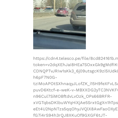
https://cdn4.telesco.pe/file/8cd824161b
token=v2dqXEhJaI8HEa7SOxxGk9gMdfIK
CDNQPTvJRIw1sKk3_6j09utsgcK9zi5IUd
h6pF7N0G-
tzIMoAPOtSXhnaqyJLofZK_i15H9feXFvL
puvD6Ktcf-e-weK-v-MBXXDG2yTC3NVKF
n96Cul7SiMOBftdvLvOzk_OPs66BRFR-
xVGTqbsDKlbuWYqHiXjAe5SrxtGgXn1hTp
eEt4U2NpNTzs5qqOhyJVQlX8AwFaoOXyE
fG7i4rS94h3rQJ8XKuOf9GXGF6tJT-