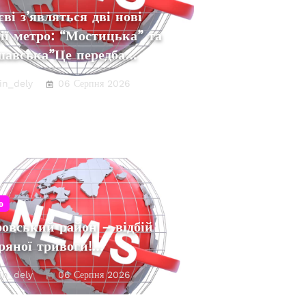
ві з’являться дві нові
ії метро: “Мостицька” та
шавська”Це передба…
in_dely
06 Серпня 2026
о
овський район – відбій
ряної тривоги!…
in_dely
06 Серпня 2026