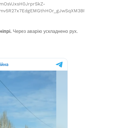
OsVJxsH0JrprSkZ-
cmv5R27x7EdgEMGthHOr_gJwSqXM3BRMKCcD7HrBjy0
ніпрі.
Через аварію ускладнено рух.