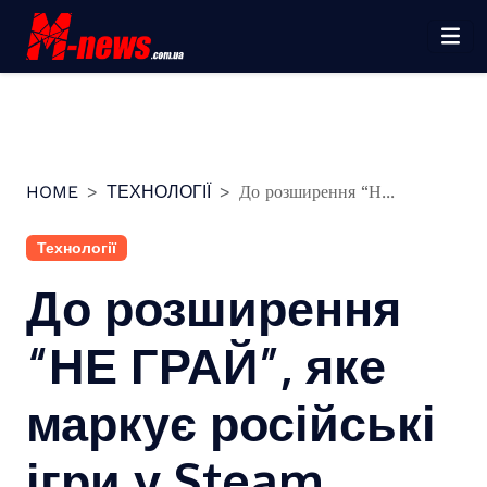
Перейти
до
вмісту
HOME
ТЕХНОЛОГІЇ
До розширення “Н...
Технології
До розширення
“НЕ ГРАЙ”, яке
маркує російські
ігри у Steam,