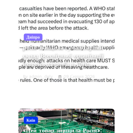
Дніпро
росія знищила гуманітарний
склад Всесвітньої організації
охорони здоров’я в Дніп…
By admin_dely
09 Серпня 2026
Київ
«Цей товар знищила Росія»: