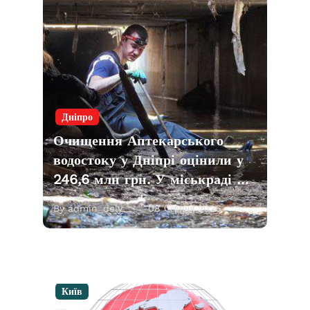
Дніпро
Очищення Аптекарського
водостоку у Дніпрі оцінили у
246,6 млн грн. У міськраді …
By admin_dely
08 Серпня 2026
Київ