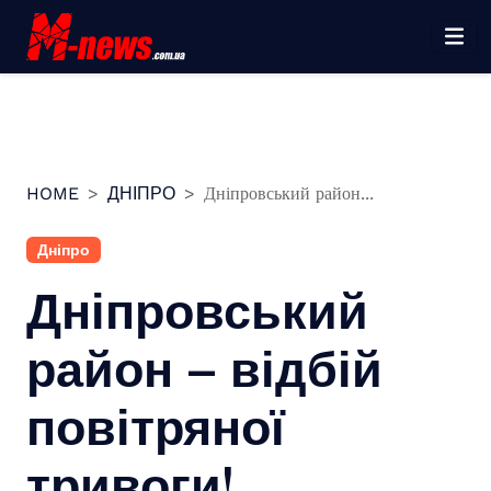
Перейти
до
вмісту
HOME
ДНІПРО
Дніпровський район...
Дніпро
Дніпровський
район – відбій
повітряної
тривоги!…