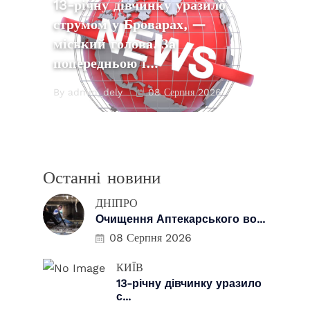
13-річну дівчинку уразило
струмом у Броварах, —
міський голова. За
попередньою і…
By admin_dely
08 Серпня 2026
Останні новини
ДНІПРО
Очищення Аптекарського во...
08 Серпня 2026
КИЇВ
13-річну дівчинку уразило
с...