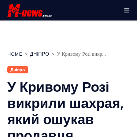
Перейти
до
вмісту
HOME
ДНІПРО
У Кривому Розі викр...
Дніпро
У Кривому Розі
викрили шахрая,
який ошукав
продавця