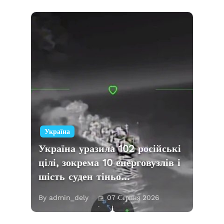
Україна
Україна уразила 102 російські
цілі, зокрема 10 енерговузлів і
шість суден тіньо…
By admin_dely
07 Серпня 2026