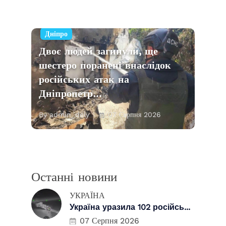
Дніпро
Двоє людей загинули, ще
шестеро поранені внаслідок
російських атак на
Дніпропетр…
By admin_dely
07 Серпня 2026
Останні новини
УКРАЇНА
Україна уразила 102 російсь...
07 Серпня 2026