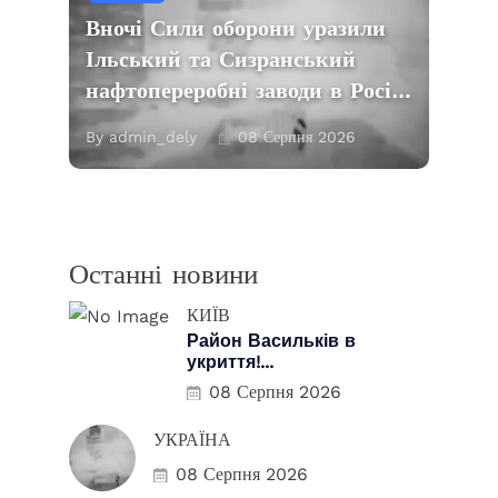
Вночі Сили оборони уразили
Ільський та Сизранський
нафтопереробні заводи в Росі…
By admin_dely
08 Серпня 2026
Останні новини
КИЇВ
Район Васильків в
укриття!...
08 Серпня 2026
УКРАЇНА
08 Серпня 2026