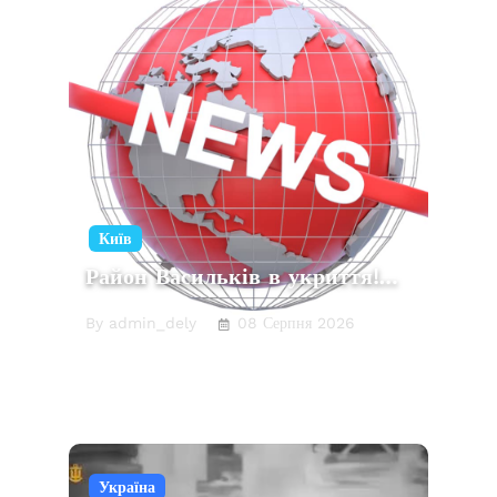
Київ
Район Васильків в укриття!…
By admin_dely
08 Серпня 2026
Україна