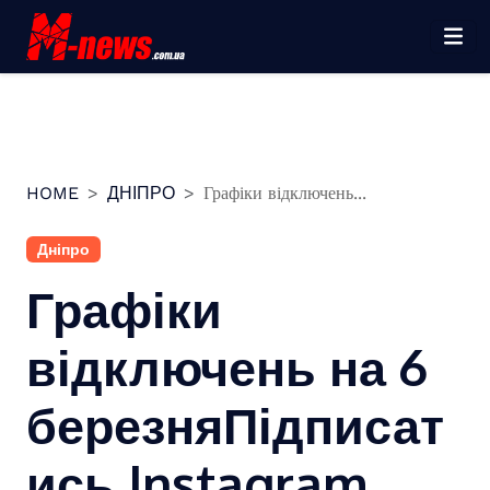
Перейти
до
вмісту
HOME
ДНІПРО
Графіки відключень...
Дніпро
Графіки
відключень на 6
березняПідписат
ись Instagram