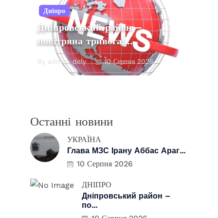
Дніпро
Дніпровський район –
повітряна тривога!…
By admin_dely
10 Серпня 2026
Останні новини
УКРАЇНА
Глава МЗС Ірану Аббас Араг...
10 Серпня 2026
ДНІПРО
Дніпровський район –
по...