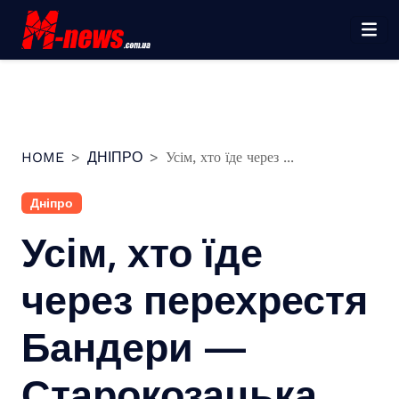
Перейти
до
вмісту
HOME
ДНІПРО
Усім, хто їде через ...
Дніпро
Усім, хто їде
через перехрестя
Бандери —
Старокозацька,