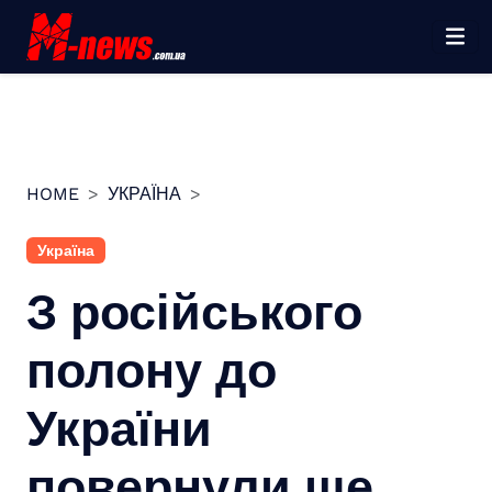
Перейти
до
вмісту
HOME
УКРАЇНА
Україна
З російського
полону до
України
повернули ще