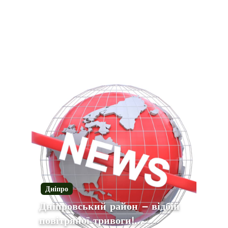
Дніпро
Дніпровський район – відбій
повітряної тривоги!…