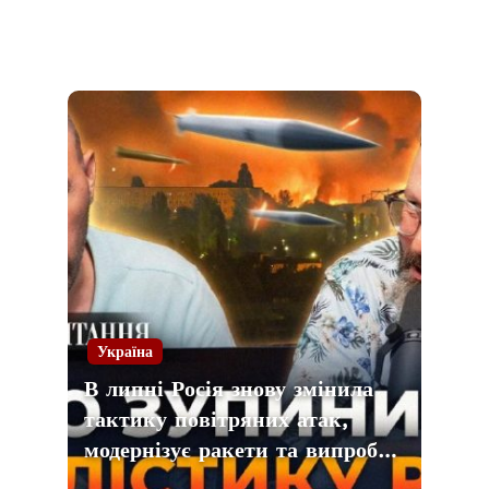
Україна
В липні Росія знову змінила
тактику повітряних атак,
модернізує ракети та випроб…