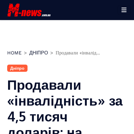
Перейти
до
вмісту
HOME
ДНІПРО
Продавали «інвалід...
Дніпро
Продавали
«інвалідність» за
4,5 тисяч
доларів: на