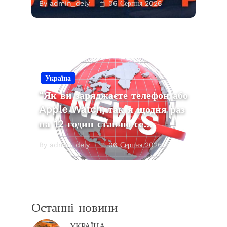
By admin_dely
06 Серпня 2026
Україна
“Як ви заряджаєте телефон або
Apple Watch, так я щодня раз
на 12 годин ставлю се…
By admin_dely
06 Серпня 2026
Останні новини
УКРАЇНА