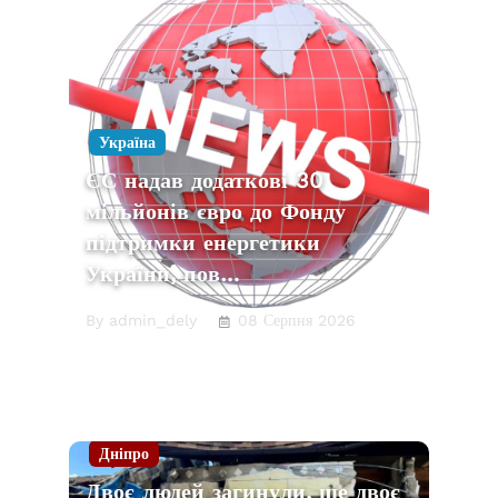
Україна
ЄС надав додаткові 30
мільйонів євро до Фонду
підтримки енергетики
України, пов…
By admin_dely
08 Серпня 2026
Дніпро
Двоє людей загинули, ще двоє