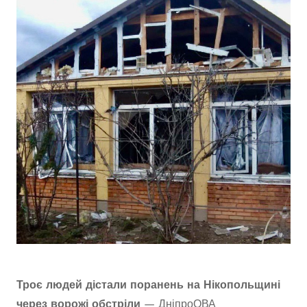
Троє людей дістали поранень на Нікопольщині
через ворожі обстріли
—
ДніпроОВА