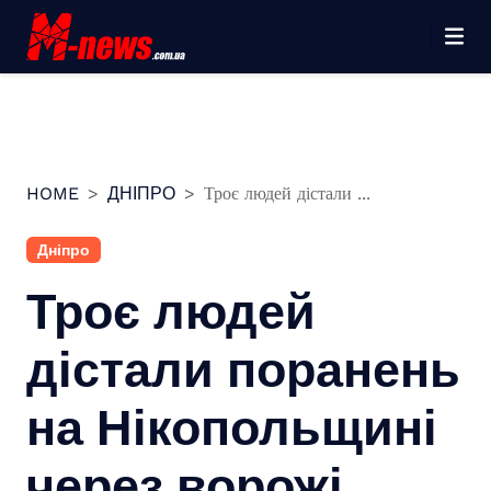
Перейти
до
вмісту
HOME
ДНІПРО
Троє людей дістали ...
Дніпро
Троє людей
дістали поранень
на Нікопольщині
через ворожі