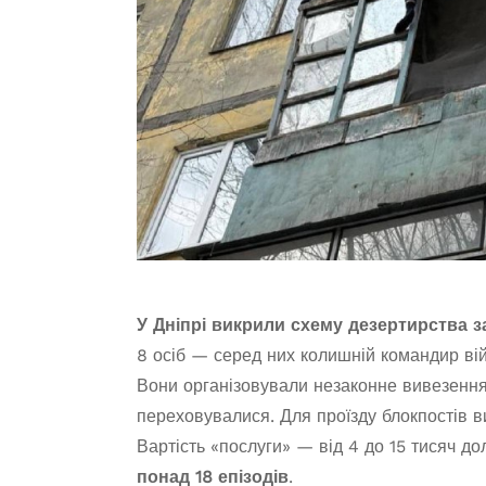
У Дніпрі викрили схему дезертирства з
8 осіб — серед них колишній командир вій
Вони організовували незаконне вивезення
переховувалися. Для проїзду блокпостів 
Вартість «послуги» — від 4 до 15 тисяч д
понад 18 епізодів
.