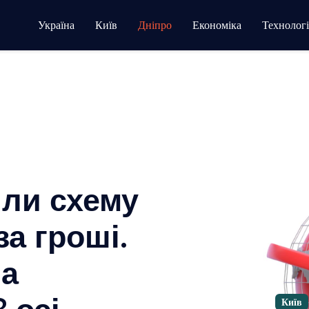
Україна
Київ
Дніпро
Економіка
Технологі
или схему
за гроші.
па
8 осі…
Київ