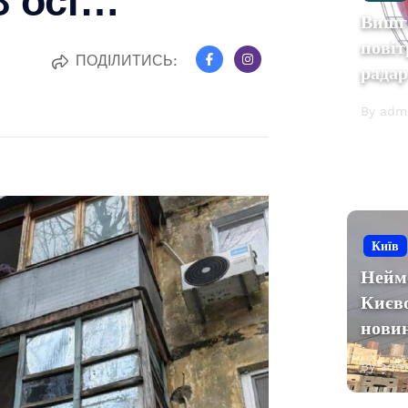
Вишг
повіт
ПОДІЛИТИСЬ:
рада
By adm
Київ
Нейм
Києв
нови
By adm