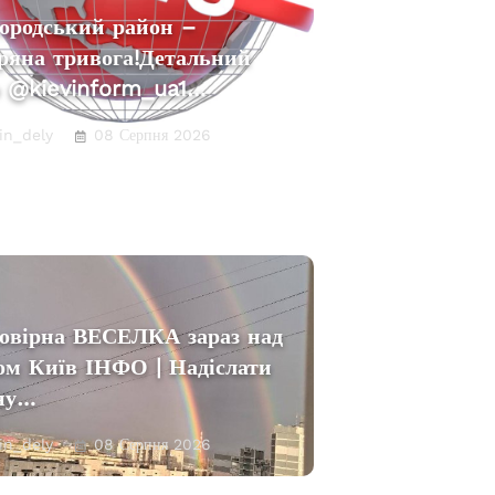
ородський район –
ряна тривога!Детальний
р @kievinform_ua1…
in_dely
08 Серпня 2026
овірна ВЕСЕЛКА зараз над
ом Київ ІНФО | Надіслати
ну…
in_dely
08 Серпня 2026