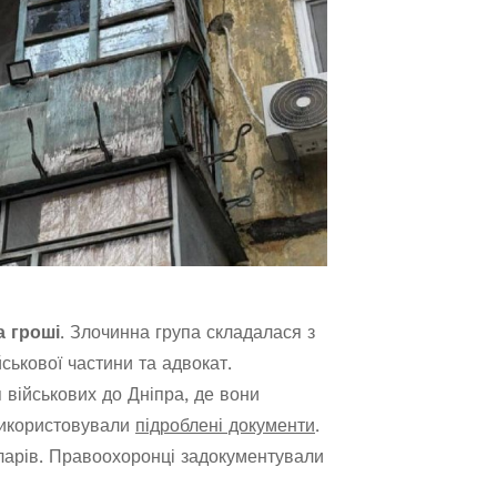
а гроші
. Злочинна група складалася з
ськової частини та адвокат.
 військових до Дніпра, де вони
використовували
підроблені документи
.
оларів. Правоохоронці задокументували