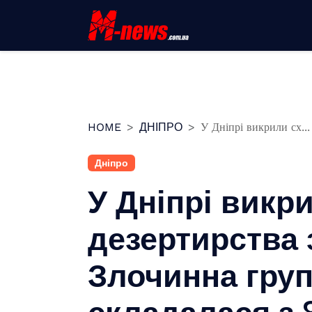
Перейти
до
вмісту
HOME
ДНІПРО
У Дніпрі викрили сх...
Дніпро
У Дніпрі викр
дезертирства 
Злочинна гру
складалася з 