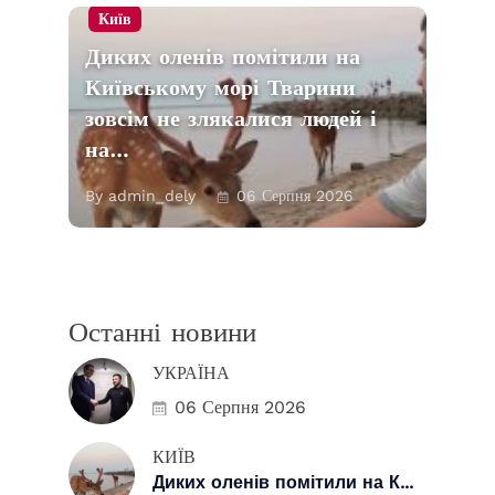
Київ
Диких оленів помітили на
Київському морі Тварини
зовсім не злякалися людей і
на…
By admin_dely
06 Серпня 2026
Останні новини
УКРАЇНА
06 Серпня 2026
КИЇВ
Диких оленів помітили на К...