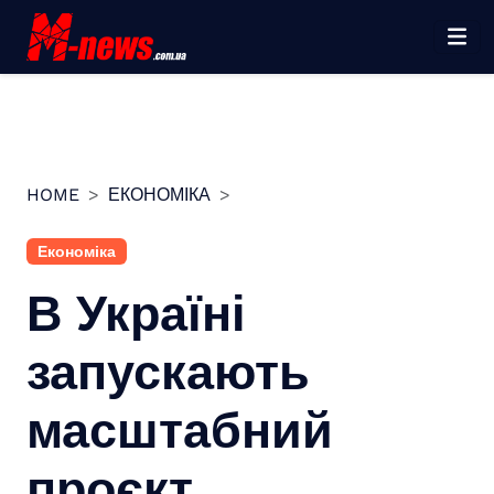
Перейти
до
вмісту
HOME
ЕКОНОМІКА
Економіка
В Україні
запускають
масштабний
проєкт