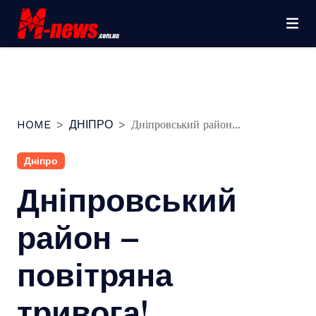
Перейти
до
вмісту
HOME
ДНІПРО
Дніпровський район...
Дніпро
Дніпровський
район –
повітряна
тривога!…