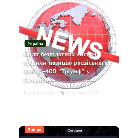
Україна
Сили безпілотних систем
уразили позицію російського
ЗРК С-400 “Тріумф” у
Геленд…
By admin_dely
09 Серпня 2026
Дніпро