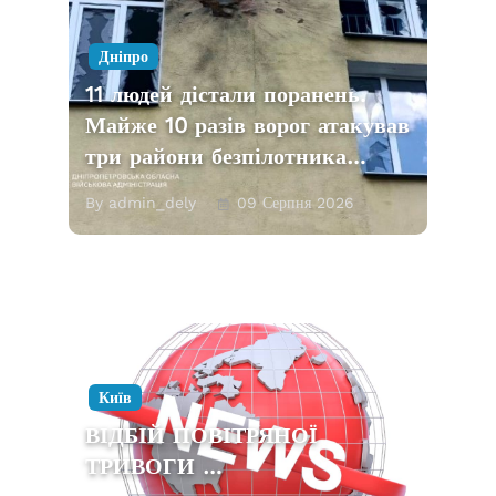
Дніпро
11 людей дістали поранень.
Майже 10 разів ворог атакував
три райони безпілотника…
By admin_dely
09 Серпня 2026
Київ
ВІДБІЙ ПОВІТРЯНОЇ
ТРИВОГИ …