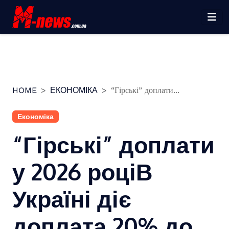
Перейти
до
вмісту
HOME
ЕКОНОМІКА
“Гірські” доплати...
Економіка
“Гірські” доплати
у 2026 роціВ
Україні діє
доплата 20% до