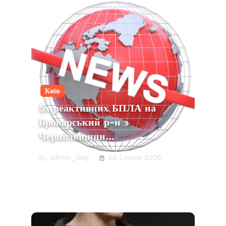
Київ
5х реактивних БПЛА на
Броварський р-н з
Чернігівщини…
By admin_dely
08 Серпня 2026