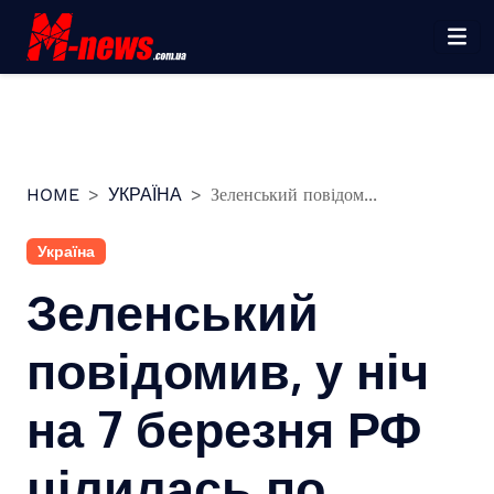
Перейти
до
вмісту
HOME
УКРАЇНА
Зеленський повідом...
Україна
Зеленський
повідомив, у ніч
на 7 березня РФ
цілилась по