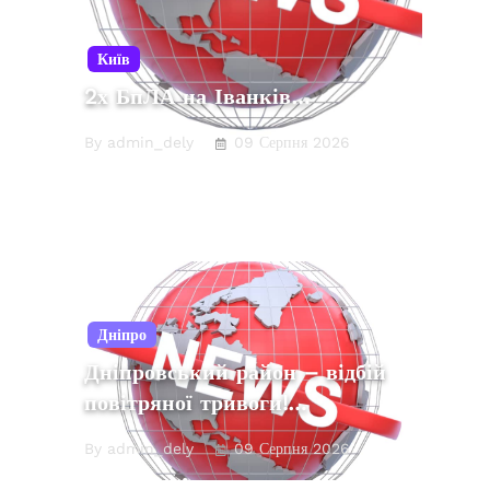
Київ
2х БпЛА на Іванків…
By admin_dely
09 Серпня 2026
Дніпро
Дніпровський район – відбій
повітряної тривоги!…
By admin_dely
09 Серпня 2026