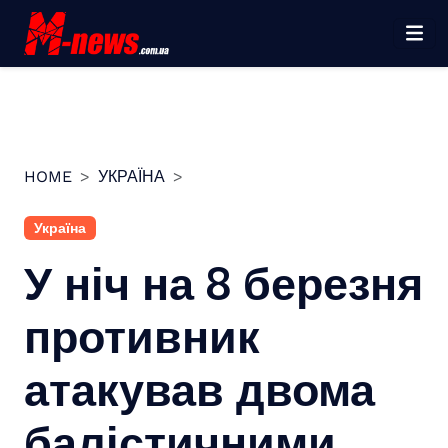
Перейти
до
вмісту
HOME
УКРАЇНА
Україна
У ніч на 8 березня
противник
атакував двома
балістичними