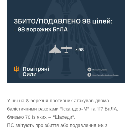
У ніч на 8 березня противник атакував двома
балістичними ракетами “Іскандер-М” та 117 БпЛА,
близько 70 із яких – “Шахеди”.
ПС звітують про збиття або подавлення 98 з