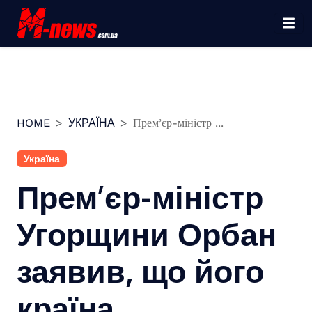
Перейти
до
вмісту
HOME
УКРАЇНА
Прем’єр-міністр ...
Україна
Прем’єр-міністр
Угорщини Орбан
заявив, що його
країна