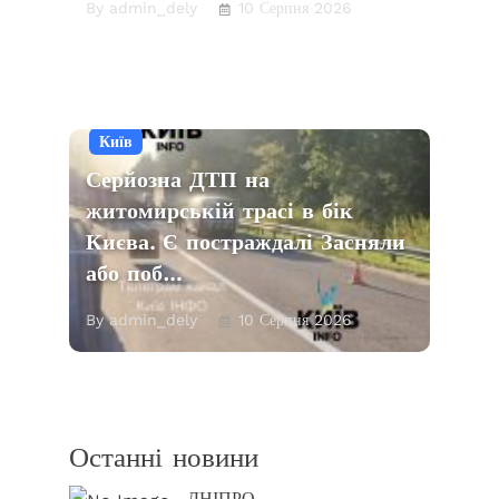
By admin_dely
10 Серпня 2026
Київ
Серйозна ДТП на
житомирській трасі в бік
Києва. Є постраждаліㅤ Засняли
або поб…
By admin_dely
10 Серпня 2026
Останні новини
ДНІПРО