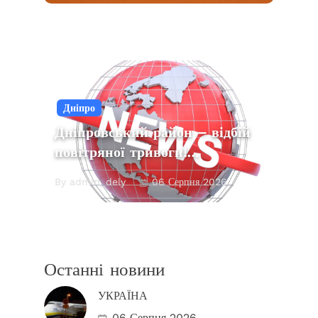
Дніпро
Дніпровський район – відбій
повітряної тривоги!…
By admin_dely
06 Серпня 2026
Останні новини
УКРАЇНА
06 Серпня 2026