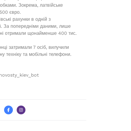
обками. Зокрема, латвійське
500 євро.
вські рахунки в одній з
ці. За попередніми даними, лише
вані отримали щонайменше 400 тис.
онці затримали 7 осіб, вилучили
у техніку та мобільні телефони.
ovosty_kiev_bot