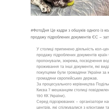
#ФотоДня
Це кадри з обшуків одного із ко
продажу підроблених документів ЄС – зат
У столиці припинено діяльність кол-цен
продажу підроблених документів країн
пропонували, зокрема, посвідчення вод
проживання та інші документи, які вид
покупцями були громадяни України за к
громадяни європейських держав.
За процесуального керівництва Подільс
Києва 7 мешканцям столиці повідомлено
190 КК України).
Серед підозрюваних – організатори на
центрів, які спілкувалися з клієнтами