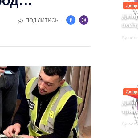
Дніпр
Дніпр
ПОДІЛИТИСЬ:
повіт
By adm
Дніпр
Дніп
трив
By adm