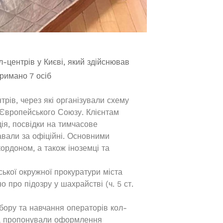
л-центрів у Києві, який здійснював
римано 7 осіб
трів, через які організували схему
 Європейського Союзу. Клієнтам
ія, посвідки на тимчасове
авали за офіційні. Основними
ордоном, а також іноземці та
ької окружної прокуратури міста
 про підозру у шахрайстві (ч. 5 ст.
бору та навчання операторів кол-
 та пропонували оформлення