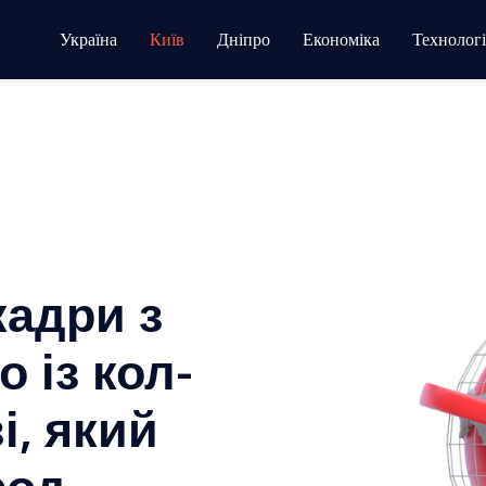
Україна
Київ
Дніпро
Економіка
Технологі
кадри з
 із кол-
і, який
род…