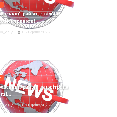
о
овський район – відбій
ряної тривоги!…
in_dely
06 Серпня 2026
о
ровський район – повітряна
ога!…
in_dely
06 Серпня 2026