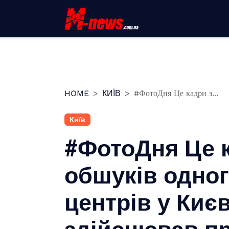
Перейти
до
вмісту
HOME
КИЇВ
#ФотоДня Це кадри з...
Київ
#ФотоДня Це 
обшуків одного
центрів у Києв
здійснював п