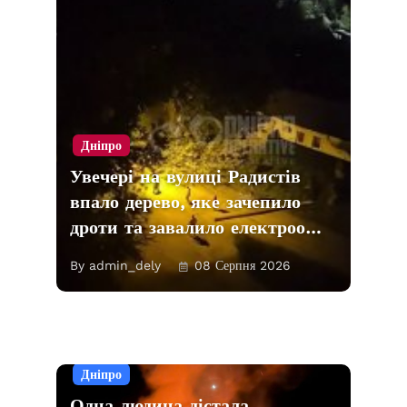
Дніпро
Увечері на вулиці Радистів
впало дерево, яке зачепило
дроти та завалило електроо…
By admin_dely
08 Серпня 2026
Дніпро
Одна людина дістала