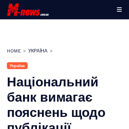
Перейти
до
вмісту
HOME
УКРАЇНА
Україна
Національний
банк вимагає
пояснень щодо
публікації