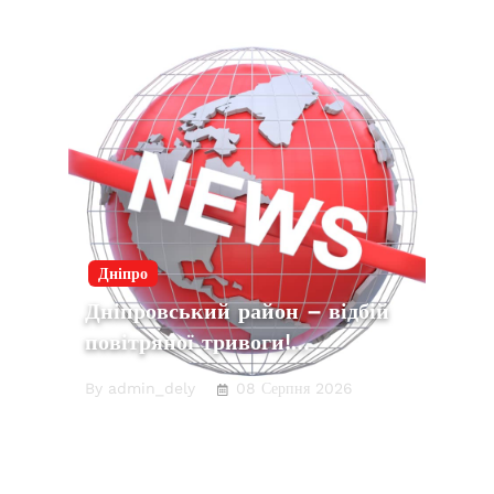
Дніпро
Дніпровський район – відбій
повітряної тривоги!…
By admin_dely
08 Серпня 2026