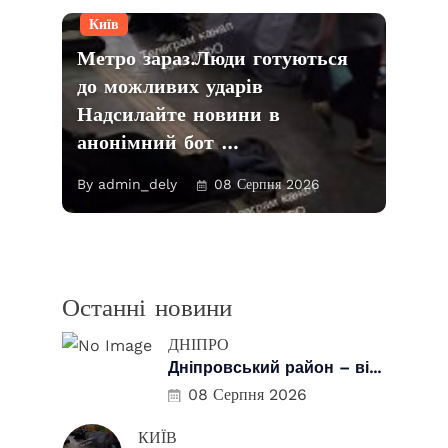
Київ
Метро зараз.Люди готуються
до можливих ударівㅤ
Надсилайте новини в
анонімний бот …
By admin_dely
08 Серпня 2026
Останні новини
ДНІПРО
Дніпровський район – ві...
08 Серпня 2026
КИЇВ