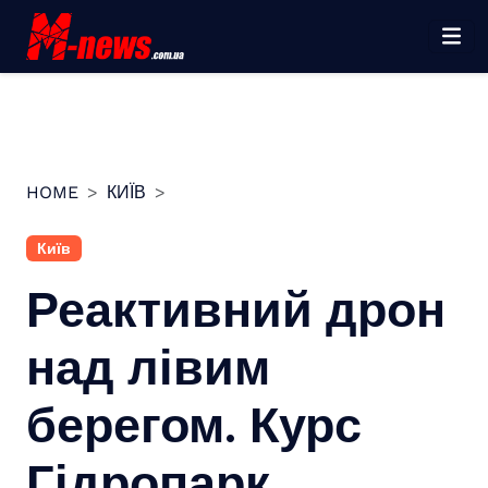
Перейти
до
вмісту
HOME
КИЇВ
Київ
Реактивний дрон
над лівим
берегом. Курс
Гідропарк…