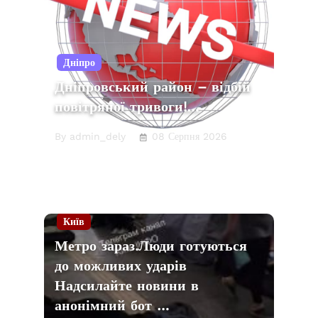
Дніпро
Дніпровський район – відбій
повітряної тривоги!…
By admin_dely
08 Серпня 2026
Київ
Метро зараз.Люди готуються
до можливих ударівㅤ
Надсилайте новини в
анонімний бот …