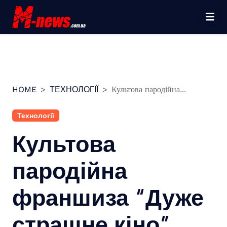
Перейти
до
вмісту
HOME
ТЕХНОЛОГІЇ
Культова пародійна...
Технології
Культова
пародійна
франшиза “Дуже
страшне кіно”