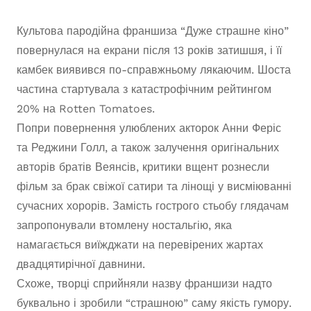
Культова пародійна франшиза “Дуже страшне кіно”
повернулася на екрани після 13 років затишшя, і її
камбек виявився по-справжньому лякаючим. Шоста
частина стартувала з катастрофічним рейтингом
20% на Rotten Tomatoes.
Попри повернення улюблених акторок Анни Феріс
та Реджини Голл, а також залучення оригінальних
авторів братів Веянсів, критики вщент рознесли
фільм за брак свіжої сатири та лінощі у висміюванні
сучасних хорорів. Замість гострого стьобу глядачам
запропонували втомлену ностальгію, яка
намагається виїжджати на перевірених жартах
двадцятирічної давнини.
Схоже, творці сприйняли назву франшизи надто
буквально і зробили “страшною” саму якість гумору.