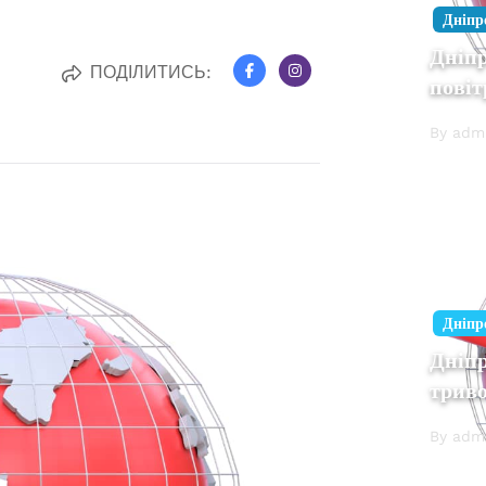
Дніпр
Дніпр
ПОДІЛИТИСЬ:
повіт
By adm
Дніпр
Дніп
трив
By adm